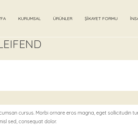
YFA
KURUMSAL
ÜRÜNLER
ŞİKAYET FORMU
İNS
ELEIFEND
san cursus. Morbi ornare eros magna, eget sollicitudin turpis 
isl sed, consequat dolor.