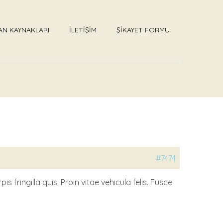
AN KAYNAKLARI
İLETİŞİM
ŞİKAYET FORMU
#7474
fringilla quis. Proin vitae vehicula felis. Fusce